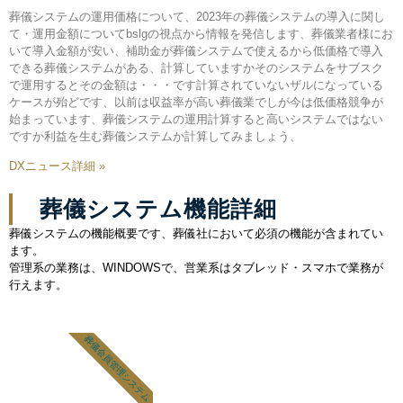
葬儀システムの運用価格について、2023年の葬儀システムの導入に関し
て・運用金額についてbslgの視点から情報を発信します、葬儀業者様にお
いて導入金額が安い、補助金が葬儀システムで使えるから低価格で導入
できる葬儀システムがある、計算していますかそのシステムをサブスク
で運用するとその金額は・・・です計算されていないザルになっている
ケースが殆どです、以前は収益率が高い葬儀業でしが今は低価格競争が
始まっています、葬儀システムの運用計算すると高いシステムではない
ですか利益を生む葬儀システムか計算してみましょう、
DXニュース詳細 »
葬儀システム機能詳細
葬儀システムの機能概要です、葬儀社において必須の機能が含まれてい
ます。
管理系の業務は、WINDOWSで、営業系はタブレッド・スマホで業務が
行えます。
葬儀会員管理システム