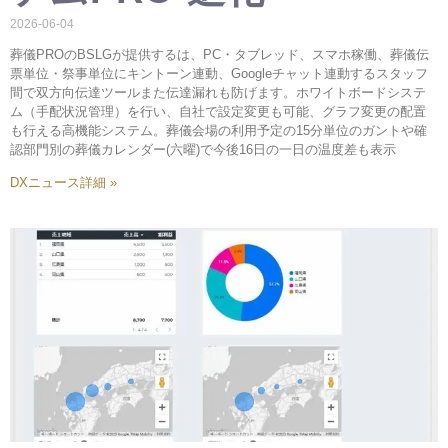
2026-06-04
葬儀PROのBSLGが提供するは、PC・タブレッド、スマホ稼働、葬儀伝
票単位・祭事単位にキントーン連動、Googleチャット連動するスタッフ
間で双方向伝達ツールまた伝達漏れも防げます。ホワイトボードシステ
ム（手配状況管理）を行い、自社で設定変更も可能、グラフ変更の配置
も行える高機能システム。葬儀会場の利用予定の15分単位のガントや確
認部門別の葬儀カレンダー(六曜)で今後16日の一日の温度差も表示
DXニュース詳細 »