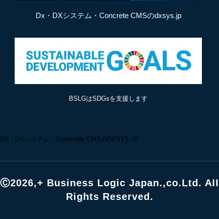
Dx・DXシステム・Concrete CMSのdxsys.jp
BSLGはSDGsを支援します
DX・DXシステム・Conccrete CMSのDXSYS.JP
Ⓒ2026,+ Business Logic Japan.,co.Ltd. AII
Rights Reserved.