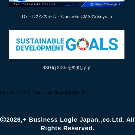
Dx・DXシステム・Concrete CMSのdxsys.jp
BSLGはSDGsを支援します
DX・DXシステム・Conccrete CMSのDXSYS.JP
Ⓒ2026,+ Business Logic Japan.,co.Ltd. AII
Rights Reserved.