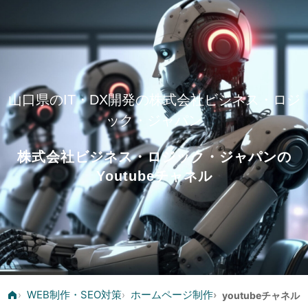
083-976-5215
山口県のIT・DX開発の株式会社ビジネス・ロジ
ック・ジャパン
株式会社ビジネス・ロジック・ジャパンの
Youtubeチャネル
WEB制作・SEO対策
ホームページ制作
›
›
›
youtubeチャネル