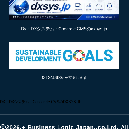
Dx・DXシステム・Concrete CMSのdxsys.jp
BSLGはSDGsを支援します
DX・DXシステム・Conccrete CMSのDXSYS.JP
Ⓒ2026,+ Business Logic Japan.,co.Ltd. AII