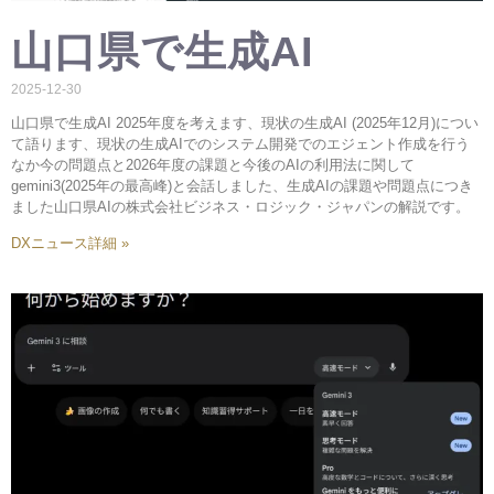
山口県で生成AI
2025-12-30
山口県で生成AI 2025年度を考えます、現状の生成AI (2025年12月)につい
て語ります、現状の生成AIでのシステム開発でのエジェント作成を行う
なか今の問題点と2026年度の課題と今後のAIの利用法に関して
gemini3(2025年の最高峰)と会話しました、生成AIの課題や問題点につき
ました山口県AIの株式会社ビジネス・ロジック・ジャパンの解説です。
DXニュース詳細 »