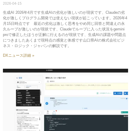
2026-04-15
生成AI 2026年4月です生成AIの劣化が激しいのが現状です、Claudeの劣
化が激しくプログラム開発では使えない現状が起こっています。2026年4
月15日時点です 最近の劣化は激しく思考をやめ同じ回答と間違えの永
久ループが激しいのが現状です、Claudeでループに入った状況をgemini
proで修正したほうが正解に行えるのが現状です、生成AIの課題や問題点
につきましたあくまで現時点の感覚と体感です山口県AIの株式会社ビジ
ネス・ロジック・ジャパンの解説です。
DXニュース詳細 »