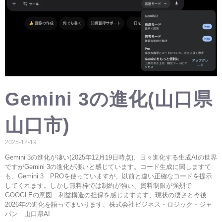
Gemini 3の進化(山口県
山口市)
2025-12-19
Gemini 3の進化が凄い(2025年12月19日時点)、日々進化する生成AIの世界
ですがGemini 3の進化が凄いと感じています。コード生成に関しますて
も、Gemini 3 PROを使っていますが、以前と違い正確なコードを提示
してくれます。しかし無料枠では制約が強い、資料制限が強烈で
GOOGLEの意図 利益構造の担保を感じますます、現状の凄さと今後
2026年の進化を語ってまいります、株式会社ビジネス・ロジック・ジャ
パン 山口県AI