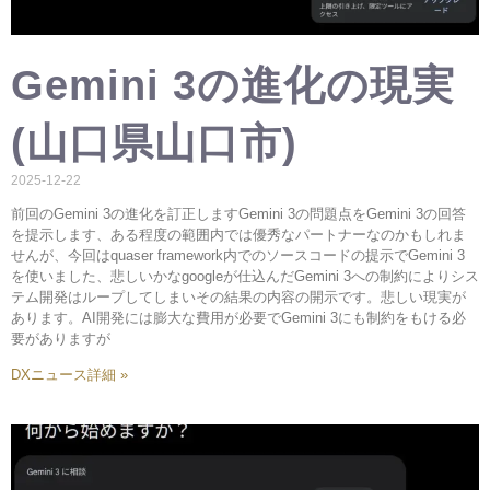
Gemini 3の進化の現実
(山口県山口市)
2025-12-22
前回のGemini 3の進化を訂正しますGemini 3の問題点をGemini 3の回答
を提示します、ある程度の範囲内では優秀なパートナーなのかもしれま
せんが、今回はquaser framework内でのソースコードの提示でGemini 3
を使いました、悲しいかなgoogleが仕込んだGemini 3への制約によりシス
テム開発はループしてしまいその結果の内容の開示です。悲しい現実が
あります。AI開発には膨大な費用が必要でGemini 3にも制約をもける必
要がありますが
DXニュース詳細 »