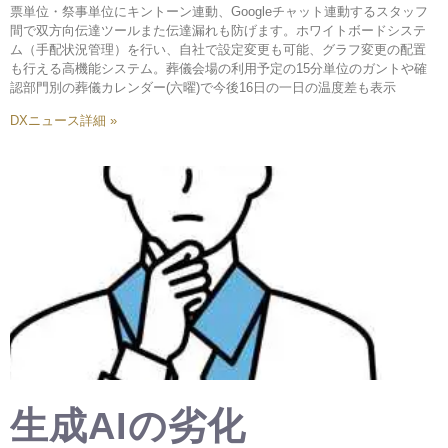
票単位・祭事単位にキントーン連動、Googleチャット連動するスタッフ
間で双方向伝達ツールまた伝達漏れも防げます。ホワイトボードシステ
ム（手配状況管理）を行い、自社で設定変更も可能、グラフ変更の配置
も行える高機能システム。葬儀会場の利用予定の15分単位のガントや確
認部門別の葬儀カレンダー(六曜)で今後16日の一日の温度差も表示
DXニュース詳細 »
生成AIの劣化