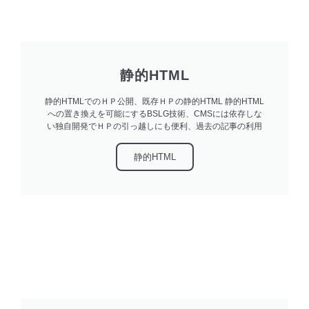
静的HTML
静的HTMLでのＨＰ公開、既存ＨＰの静的HTML 静的HTML
への置き換えを可能にするBSLG技術、CMSには依存しな
い独自開発でＨＰの引っ越しにも便利、過去の記事の利用
静的HTML