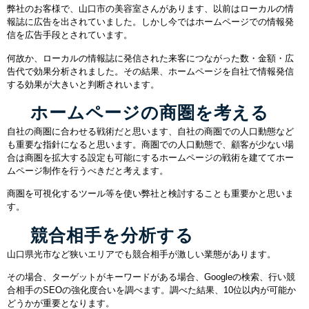
弊社のお客様で、山口市の美容室さんがあります、以前はローカルの情
報誌に広告を出されていました。しかし今ではホームページでの情報発
信を広告手段とされています。
何故か、ローカルの情報誌に発信された来客につながった数・金額・広
告代で効果分析されました。その結果、ホームページを自社で情報発信
する効果が大きいと判断されいます。
ホームページの商圏を考える
自社の商圏に合わせる戦術だと思います、自社の商圏での人口動態など
も重要な指針になると思います。商圏での人口動態で、顧客が少ない場
合は商圏を拡大する設定も可能にするホームページの戦術を建ててホー
ムページ制作を行うべきだと考えます。
商圏を可視化するツール等を使い弊社と検討することも重要かと思いま
す。
競合相手を分析する
山口県光市など狭いエリアでも競合相手が激しい業態があります。
その場合、ターゲットがキーワードがある場合、Googleの検索、行い競
合相手のSEOの強化度合いを調べます。調べた結果、10位以内が可能か
どうかが重要となります。