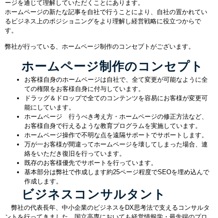
ージを通じて理解していただくことにあります。
ホームページの新たな記事を自社で行うことにより、自社の置かれてい
るビジネス上のポジショニングをより理解し経営戦略に役立つからで
す。
弊社が行っている、ホームページ制作のコンセプトがございます。
ホームページ制作のコンセプト
お客様自身のホームページは自社で、全て変更が可能なように全
ての権限をお客様自身に付与しています。
ドラッグ＆ドロップで全てのコンテンツを容易にお客様が変更可
能にしています。
ホームページ 行うべき考え方・ホームページの修正方法など、
お客様自身で行えるような教育プログラムを実施しています。
ホームページ操作で不明な点を遠隔サポートでサポートします。
万が一お客様が間違ってホームページを壊してしまった場合、連
絡をいただき復旧を行っています。
既存のお客様優先でサポートを行っています。
基本部分は弊社で作成します約25ページ程度でSEOを埋め込んで
作成します。
ビジネスコンサルタント
弊社の代表長年、中小企業のビジネスをDX思考法で支えるコンサルタ
ントを行ってきました、国立高専においても経営情報学・最先端のプロ