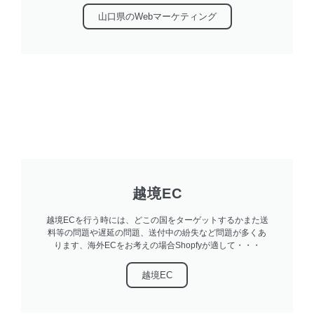
山口県のwebマーケティング
越境EC
越境ECを行う時には、どこの国をターゲットするかまた送
料等の問題や遅延の問題、送付中の紛失など問題が多くあ
ります、海外ECをお考えの場合Shopfyが適して・・・
越境EC