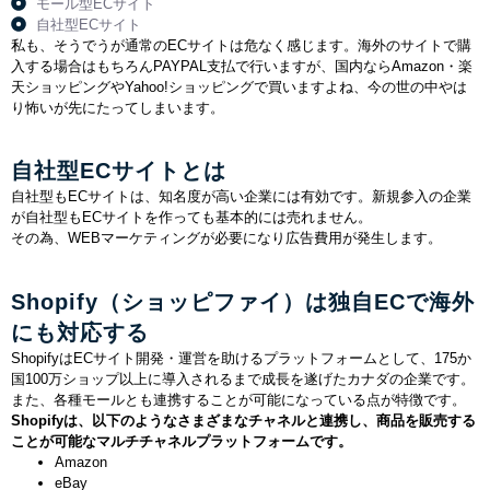
モール型ECサイト
自社型ECサイト
私も、そうでうが通常のECサイトは危なく感じます。海外のサイトで購
入する場合はもちろんPAYPAL支払で行いますが、国内ならAmazon・
楽
天ショッピングやYahoo!ショッピングで買いますよね、今の世の中やは
り怖いが先にたってしまいます。
自社型ECサイトとは
自社型もECサイトは、知名度が高い企業には有効です。新規参入の企業
が自社型もECサイトを作っても基本的には売れません。
その為、WEBマーケティングが必要になり広告費用が発生します。
Shopify（ショッピファイ）は独自ECで海外
にも対応する
ShopifyはECサイト開発・運営を助けるプラットフォームとして、175か
国100万ショップ以上に導入されるまで成長を遂げたカナダの企業です。
また、各種モールとも連携することが可能になっている点が特徴です。
Shopifyは、以下のようなさまざまなチャネルと連携し、商品を販売する
ことが可能なマルチチャネルプラットフォームです。
Amazon
eBay