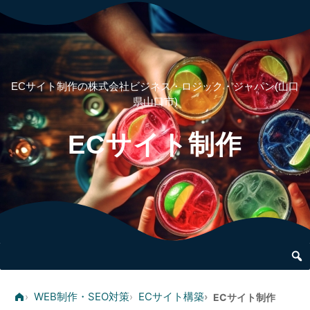
083-976-5215
ECサイト制作の株式会社ビジネス・ロジック・ジャパン(山口
県山口市)
ECサイト制作
WEB制作・SEO対策
ECサイト構築
›
›
›
ECサイト制作